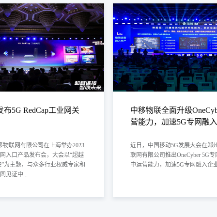
场景广，低空、航道、海域全覆盖
精度高，精度可比肩雷达
无盲区，多站协同全域覆盖
了解详情
布5G RedCap工业网关
中移物联全面升级OneCyb
营能力，加速5G专网融
中移物联网有限公司在上海举办2023
近日，中国移动5G发展大会在郑州
网入口产品发布会，大会以“超越
联网有限公司推出OneCyber 5
来”为主题，与众多行业权威专家和
中运营能力，加速5G专网融入企
见证中...