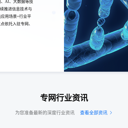
、AI、大数据等技
续推进信息技术与
造应用场景+行业平
了解详情
重点依托入驻专网、
edCap
设计大幅降低终端成本，继承5G大带宽、低时延优势
MHz广覆盖、强穿透，2.6GHz大带宽的特性
专网行业资讯
了解详情
为您准备最新的深度行业资讯
查看全部资讯
体