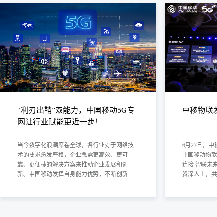
应用
感知
探测
“利刃出鞘”双能力，中国移动5G专
中移物联发
网让行业赋能更近一步！
当今数字化浪潮席卷全球，各行业对于网络技
6月27日，
术的要求愈发严格，企业急需更高效、更可
中国移动物联
靠、更便捷的解决方案来推动企业发展和创
连接 智联未
新。中国移动发挥自身能力优势，不断创新...
资深人士，共同