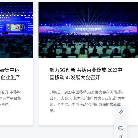
网络时延更极致，双向通信时延约10ms
网络抖动更可靠，时延抖动小于1ms
创新产品方案，提供确定可靠的网络服务
了解详情
er集中运
聚力5G创新 共铸百业绽放 2023中
入企业生产
国移动5G发展大会召开
召开,中移物
5月6日，2023中国移动5G发展大会在河南郑州
G专网运营平台集
召开。大会以“聚力5G创新 共铸百业绽放”为主
业生产。
题，全面展示中国移动5G创新方面的最新成
果。
联