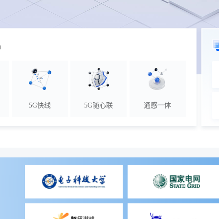
品
5G快线
5G随心联
通感一体