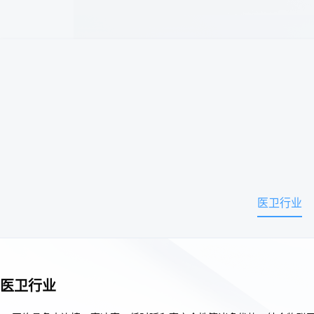
5G
无需
On
医卫行业
5G接
用户
对接
医卫行业
实现