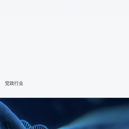
快速便捷、安全的5G网络服务
小巧轻便、便捷易携的丰富终端设备
融合OneCyber平台，支持设备云化管理
了解详情
智能数采
党政行业
兼容主流厂家300+工业协议
驱动OEE/产能/工艺优化，提升生产质效
预置协议库+自适应组网+场景能力模块化